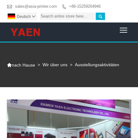

sales@asia-printer.com
+86-15259204946


Deutsch

Togg

>
Wir über uns
>
Ausstellungsaktivitäten
nach Hause