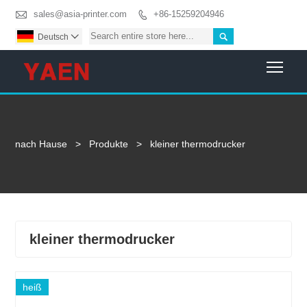

sales@asia-printer.com
+86-15259204946


Deutsch

Togg
nach Hause
>
Produkte
>
kleiner thermodrucker
kleiner thermodrucker
heiß