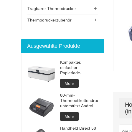
+
Tragbarer Thermodrucker
+
Thermodruckerzubehör
Ausgewählte Produkte
Kompakter,
einfacher
Papierlade-
Bluetooth-
Etikettendrucker
Mehr
80-mm-
Thermoetikettendrucker
Ho
unterstützt Android
(i
und iOS
Mehr
Handheld Direct 58