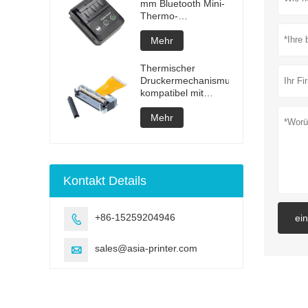
mm Bluetooth Mini-
Thermo-
Belegdrucker
Mehr
Thermischer
Druckermechanismus
kompatibel mit
Fujitsu
FTP628MCL101
Mehr
Kontakt Details
+86-15259204946
ei

sales@asia-printer.com
