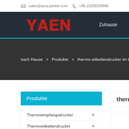

sales@asia-printer.com
+86-15259204946

Zuhause
nach Hause
>
Produkte
>
thermo-etikettendrucker im
Produkte
ther
+
Thermoempfangsdrucker
+
Thermoetikettendrucker