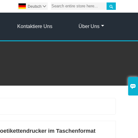

Deutsch

Kontaktiere Uns
Über Uns

oetikettendrucker im Taschenformat